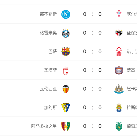
:
0
0
那不勒斯
塞尔
:
0
0
格雷米奥
圣保
:
0
0
巴萨
诺丁
:
0
0
圣塔菲
茨高
:
0
0
瓦伦西亚
纽卡
:
0
0
加的斯
拉斯
:
0
0
阿马多拉之星
葡萄