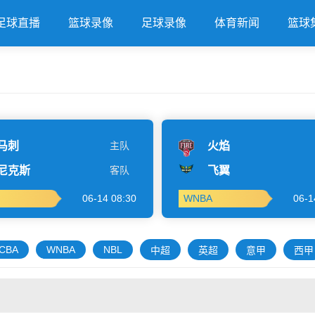
足球直播
篮球录像
足球录像
体育新闻
篮球
马刺
主队
火焰
尼克斯
客队
飞翼
06-14 08:30
WNBA
06-1
CBA
WNBA
NBL
中超
英超
意甲
西甲