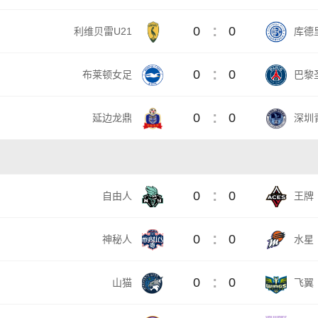
:
0
0
利维贝雷U21
库德
:
0
0
布莱顿女足
巴黎
:
0
0
延边龙鼎
深圳
:
0
0
自由人
王牌
:
0
0
神秘人
水星
:
0
0
山猫
飞翼