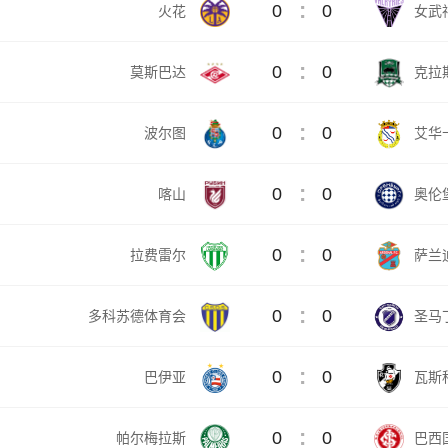
:
0
0
火花
女武
:
0
0
莫斯巴达
克拉
:
0
0
波尔图
艾华
:
0
0
喀山
奥伦
:
0
0
拉费雷尔
萨兰
:
0
0
多科苏德体育会
圣马
:
0
0
巴伊亚
瓦斯
:
0
0
帕尔梅拉斯
巴西