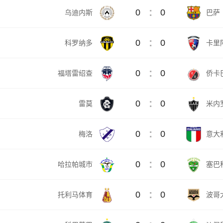
:
0
0
乌迪内斯
巴萨
:
0
0
科罗纳多
卡里
:
0
0
福塔雷绍查
侨卡
:
0
0
雷莫
米内
:
0
0
梅洛
意大
:
0
0
哈拉帕城市
塞巴
:
0
0
托利马体育
波哥