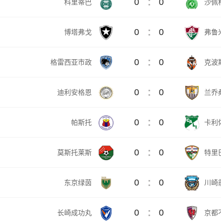
:
0
0
科里蒂巴
沙佩
:
0
0
博塔弗戈
弗鲁
:
0
0
格雷西亚市政
克波
:
0
0
迪利安格恩
兰乔
:
0
0
帕斯托
卡利
:
0
0
莫斯托莱斯
特里
:
0
0
东京绿茵
川崎
:
0
0
长崎成功丸
京都