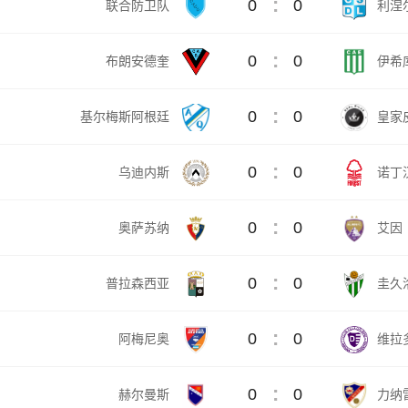
:
0
0
联合防卫队
利涅
:
0
0
布朗安德奎
伊希
:
0
0
基尔梅斯阿根廷
皇家
:
0
0
乌迪内斯
诺丁
:
0
0
奥萨苏纳
艾因
:
0
0
普拉森西亚
圭久
:
0
0
阿梅尼奥
维拉
:
0
0
赫尔曼斯
力纳