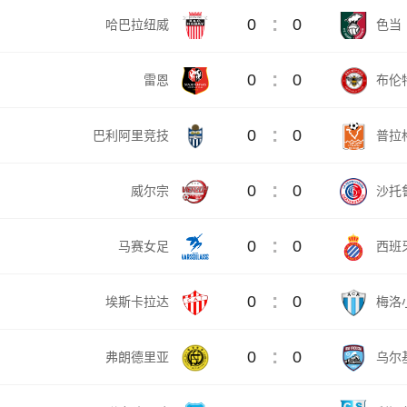
:
0
0
哈巴拉纽威
色当
:
0
0
雷恩
布伦
:
0
0
巴利阿里竞技
普拉
:
0
0
威尔宗
沙托
:
0
0
马赛女足
西班
:
0
0
埃斯卡拉达
梅洛
:
0
0
弗朗德里亚
乌尔