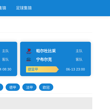
集锦
足球集锦
主队
帕尔杜比采
主队
客队
宁布尔克
客队
4 08:30
捷篮甲
06-13 23:00
德甲
法甲
欧冠